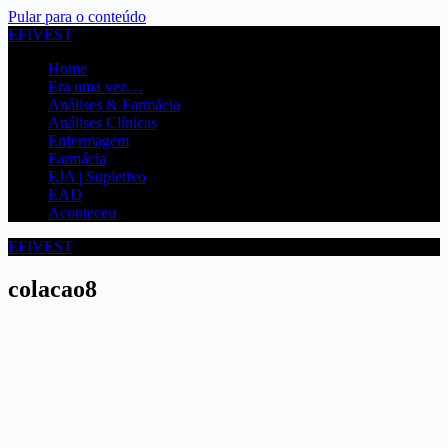
Pular para o conteúdo
EFIVEST
Home
Era uma vez…
Análises & Farmácia
Análises Clínicas
Enfermagem
Farmácia
EJA | Supletivo
EAD
Aconteceu
EFIVEST
colacao8