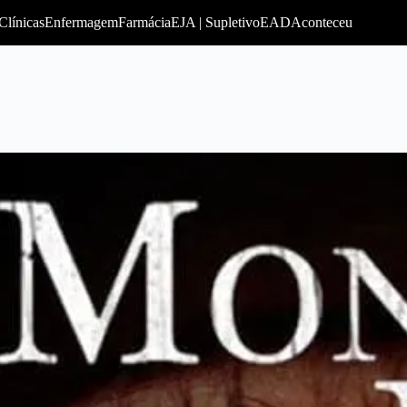
Clínicas
Enfermagem
Farmácia
EJA | Supletivo
EAD
Aconteceu