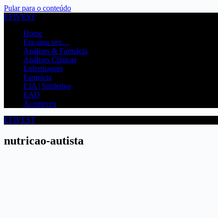
Pular para o conteúdo
EFIVEST
Home
Era uma vez…
Análises & Farmácia
Análises Clínicas
Enfermagem
Farmácia
EJA | Supletivo
EAD
Aconteceu
EFIVEST
nutricao-autista