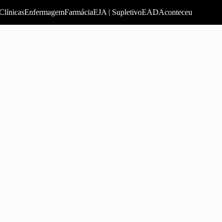
Clínicas
Enfermagem
Farmácia
EJA | Supletivo
EAD
Aconteceu