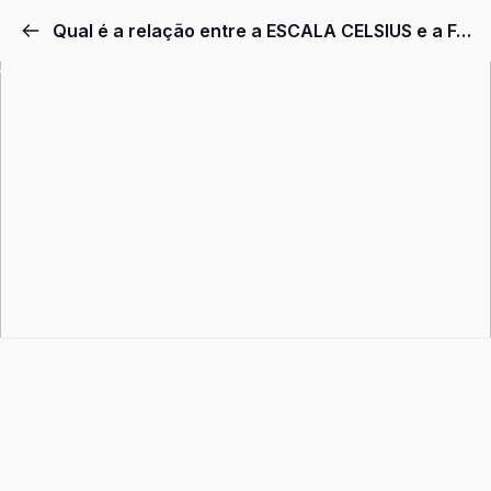
Pular
Qual é a relação entre a ESCALA CELSIUS e a FAHRENHEIT?
para
o
conteúdo