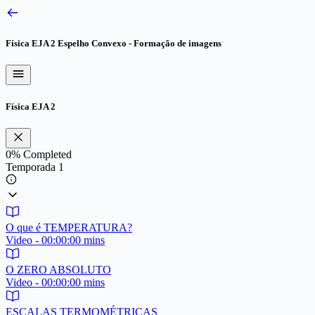
Pular
para
o
Física EJA 2
Espelho Convexo - Formação de imagens
conteúdo
Física EJA 2
0%
Completed
Temporada 1
O que é TEMPERATURA?
Video - 00:00:00 mins
O ZERO ABSOLUTO
Video - 00:00:00 mins
ESCALAS TERMOMÉTRICAS