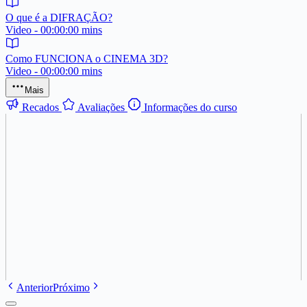
O que é a DIFRAÇÃO?
Video - 00:00:00 mins
Como FUNCIONA o CINEMA 3D?
Video - 00:00:00 mins
Mais
Recados
Avaliações
Informações do curso
Anterior
Próximo