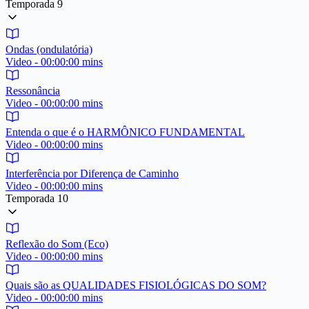
Temporada 9
Ondas (ondulatória)
Video - 00:00:00 mins
Ressonância
Video - 00:00:00 mins
Entenda o que é o HARMÔNICO FUNDAMENTAL
Video - 00:00:00 mins
Interferência por Diferença de Caminho
Video - 00:00:00 mins
Temporada 10
Reflexão do Som (Eco)
Video - 00:00:00 mins
Quais são as QUALIDADES FISIOLÓGICAS DO SOM?
Video - 00:00:00 mins