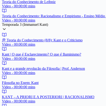
Teoria do Conhecimento de Leibniz
Video - 00:00:00 mins
Teoria do Conhecimento: Racionalismo e Empirismo - Ensino Médio
Video - 00:00:00 mins
Temporada 3 (Immanuel Kant)
💭 Teoria do Conhecimento (8/8): Kant e o Criticismo
Video - 00:00:00 mins
Kant | O que é Esclarecimento? O que é Iluminismo?
Video - 00:00:00 mins
Kant e a grande revolução da Filosofia | Prof. Anderson
Video - 00:00:00 mins
Filosofia no Enem: Kant
Video - 00:00:00 mins
KANT – A PRIORI E A POSTERIORI | RACIONALISMO
Video - 00:00:00 mins