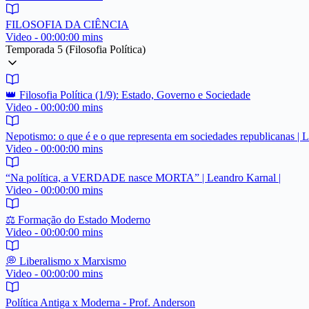
FILOSOFIA DA CIÊNCIA
Video - 00:00:00 mins
Temporada 5 (Filosofia Política)
👑 Filosofia Política (1/9): Estado, Governo e Sociedade
Video - 00:00:00 mins
Nepotismo: o que é e o que representa em sociedades republicanas | 
Video - 00:00:00 mins
“Na política, a VERDADE nasce MORTA” | Leandro Karnal |
Video - 00:00:00 mins
⚖️ Formação do Estado Moderno
Video - 00:00:00 mins
💭 Liberalismo x Marxismo
Video - 00:00:00 mins
Política Antiga x Moderna - Prof. Anderson