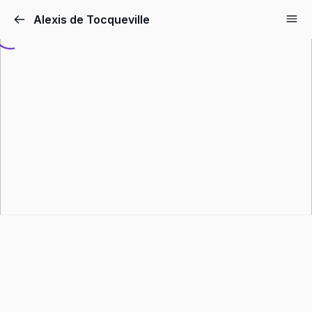
Pular
Alexis de Tocqueville
para
o
conteúdo