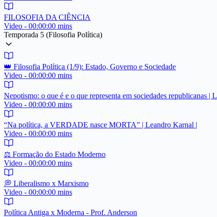
FILOSOFIA DA CIÊNCIA
Video - 00:00:00 mins
Temporada 5 (Filosofia Política)
👑 Filosofia Política (1/9): Estado, Governo e Sociedade
Video - 00:00:00 mins
Nepotismo: o que é e o que representa em sociedades republicanas | 
Video - 00:00:00 mins
“Na política, a VERDADE nasce MORTA” | Leandro Karnal |
Video - 00:00:00 mins
⚖️ Formação do Estado Moderno
Video - 00:00:00 mins
💭 Liberalismo x Marxismo
Video - 00:00:00 mins
Política Antiga x Moderna - Prof. Anderson