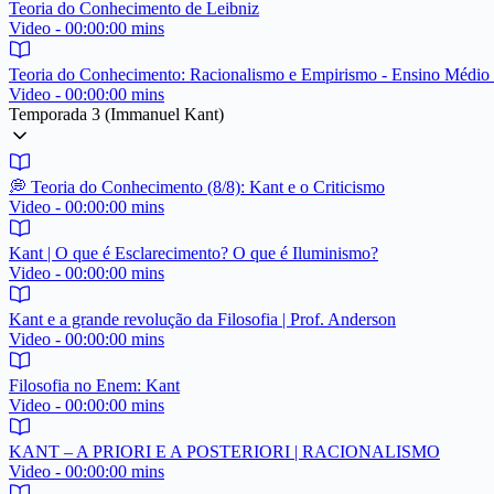
Teoria do Conhecimento de Leibniz
Video - 00:00:00 mins
Teoria do Conhecimento: Racionalismo e Empirismo - Ensino Médio
Video - 00:00:00 mins
Temporada 3 (Immanuel Kant)
💭 Teoria do Conhecimento (8/8): Kant e o Criticismo
Video - 00:00:00 mins
Kant | O que é Esclarecimento? O que é Iluminismo?
Video - 00:00:00 mins
Kant e a grande revolução da Filosofia | Prof. Anderson
Video - 00:00:00 mins
Filosofia no Enem: Kant
Video - 00:00:00 mins
KANT – A PRIORI E A POSTERIORI | RACIONALISMO
Video - 00:00:00 mins