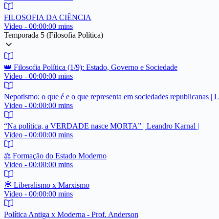
FILOSOFIA DA CIÊNCIA
Video - 00:00:00 mins
Temporada 5 (Filosofia Política)
👑 Filosofia Política (1/9): Estado, Governo e Sociedade
Video - 00:00:00 mins
Nepotismo: o que é e o que representa em sociedades republicanas | 
Video - 00:00:00 mins
“Na política, a VERDADE nasce MORTA” | Leandro Karnal |
Video - 00:00:00 mins
⚖️ Formação do Estado Moderno
Video - 00:00:00 mins
💭 Liberalismo x Marxismo
Video - 00:00:00 mins
Política Antiga x Moderna - Prof. Anderson