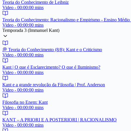
Teoria do Conhecimento de Leibniz
Video - 00:00:00 mins
Teoria do Conhecimento: Racionalismo e Empirismo - Ensino Médio
Video - 00:00:00 mins
Temporada 3 (Immanuel Kant)
💭 Teoria do Conhecimento (8/8): Kant e o Criticismo
Video - 00:00:00 mins
Kant | O que é Esclarecimento? O que é Iluminismo?
Video - 00:00:00 mins
Kant e a grande revolução da Filosofia | Prof. Anderson
Video - 00:00:00 mins
Filosofia no Enem: Kant
Video - 00:00:00 mins
KANT – A PRIORI E A POSTERIORI | RACIONALISMO
Video - 00:00:00 mins