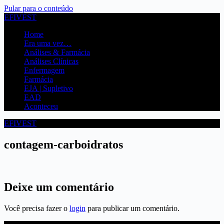
Pular para o conteúdo
EFIVEST
Home
Era uma vez…
Análises & Farmácia
Análises Clínicas
Enfermagem
Farmácia
EJA | Supletivo
EAD
Aconteceu
EFIVEST
contagem-carboidratos
Deixe um comentário
Você precisa fazer o
login
para publicar um comentário.