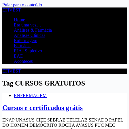
Pular para o conteúdo
EFIVEST
Home
Era uma vez…
Análises & Farmácia
Análises Clínicas
Enfermagem
Farmácia
EJA | Supletivo
EAD
Aconteceu
EFIVEST
Tag
CURSOS GRATUITOS
ENFERMAGEM
Cursos e certificados grátis
ENAP UNASUS CIEE SEBRAE TELELAB SENADO PAPEL
DO HOMEM DEMÓCRITO ROCHA AVASUS PUC MEC