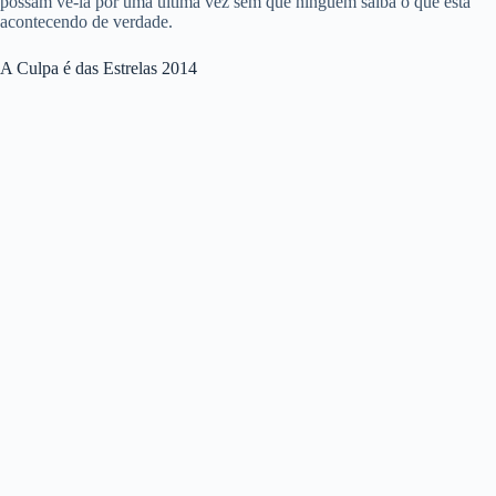
possam vê-la por uma última vez sem que ninguém saiba o que está
acontecendo de verdade.
A Culpa é das Estrelas 2014