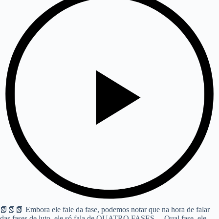
📗📗📗 Embora ele fale da fase, podemos notar que na hora de falar
das fases de luto, ele só fala de QUATRO FASES… Qual fase, ele