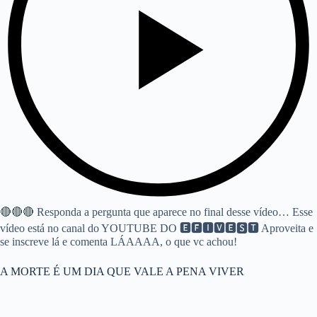
🔴🔴🔴 Responda a pergunta que aparece no final desse vídeo… Esse
vídeo está no canal do YOUTUBE DO 🅴🅵🅸🆅🅴🆂🆃 Aproveita e
se inscreve lá e comenta LÁAAAA, o que vc achou!
A MORTE É UM DIA QUE VALE A PENA VIVER