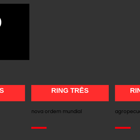
O
S
RING TRÊS
RI
nova ordem mundial
agropecu