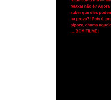
Nada como um filmin
relaxar não é? Agora 
saber que eles podem
na prova?! Pois é, pr
pipoca, chama aquel
… BOM FILME!