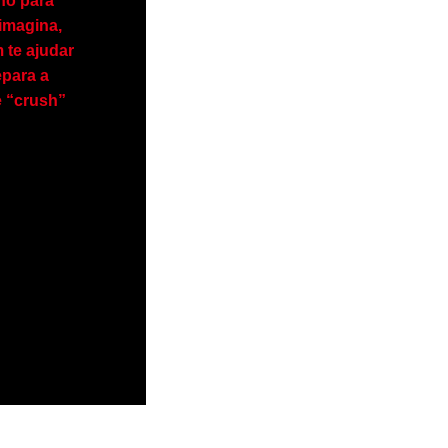
ho para
imagina,
 te ajudar
epara a
e “crush”