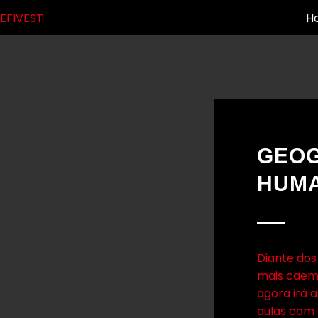
EFIVEST
H
GEOG
HUM
Diante dos
mais caem
agora irá 
aulas com