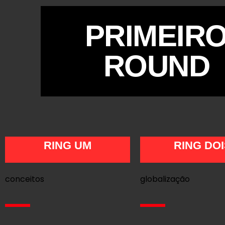
PRIMEIR
ROUND
RING UM
RING DOI
conceitos
globalização