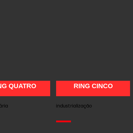
NG QUATRO
RING CINCO
ária
industrialização