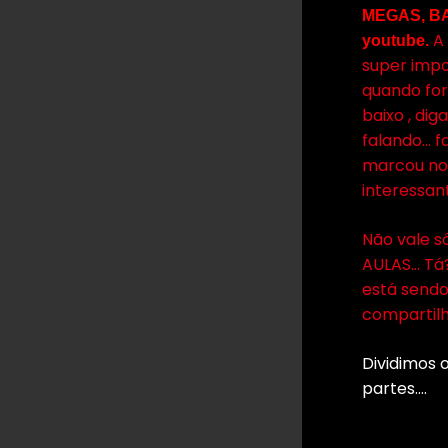
MEGAS, 
A 
youtube.
super impo
quando fo
baixo , dig
falando… f
marcou no 
interessan
Não vale s
AULAS… Tá?
está sendo 
compartil
Dividimos 
partes….