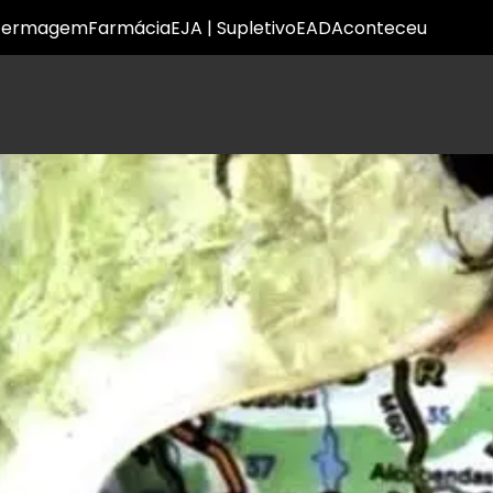
fermagem
Farmácia
EJA | Supletivo
EAD
Aconteceu