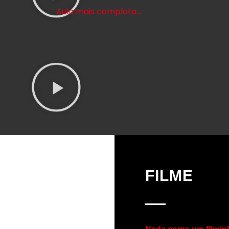
Aula mais completa….
FILME