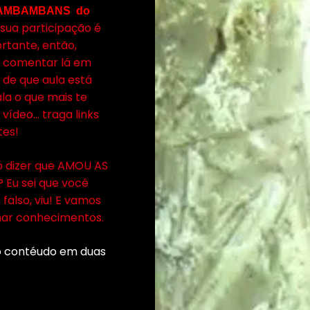
BAMBAMBANS do
sua participação é
rtante, então,
r comentar lá em
a de que aula está
ala o que mais te
vídeo… traga links
tes!
ó dizer que AMOU AS
 Eu sei que você
falso, viu! E vamos
har conhecimentos.
o contéudo em duas