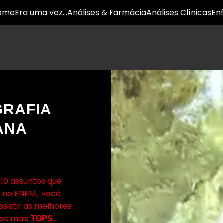
ome
Era uma vez…
Análises & Farmácia
Análises Clínicas
En
RAFIA
ANA
 10 assuntos que
 no ENEM, você
assistir as melhores
 os mais
TOPS,