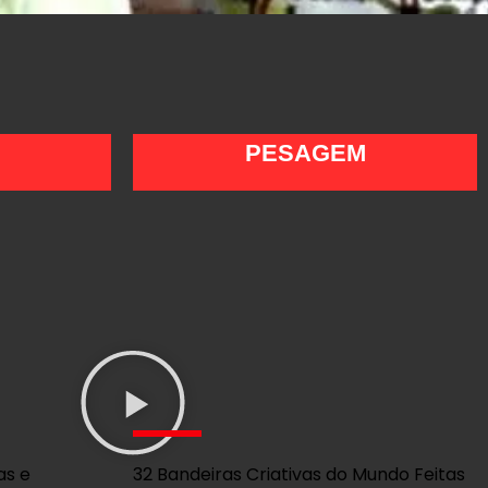
PESAGEM
as e
32 Bandeiras Criativas do Mundo Feitas