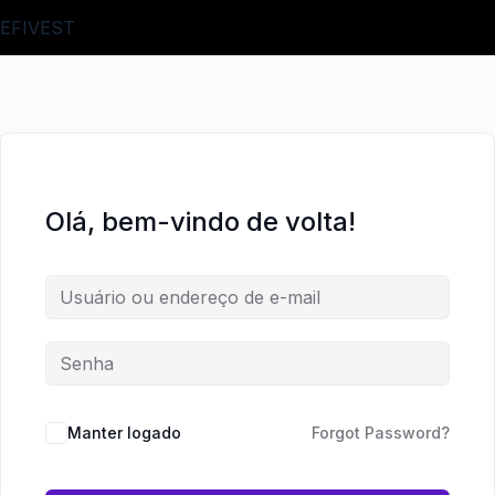
Pular
Pular
EFIVEST
para
para
o
o
conteúdo
conteúdo
Olá, bem-vindo de volta!
Manter logado
Forgot Password?