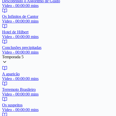
Descobrindo o Algoritmo de Guido
Video - 00:00:00 mins
Os Infinitos de Cantor
Video - 00:00:00 mins
Hotel de Hilbert
Video - 00:00:00 mins
Conclusões precipitadas
Video - 00:00:00 mins
Temporada 5
A aparição
Video - 00:00:00 mins
Terremoto Brasileiro
Video - 00:00:00 mins
Os suspeitos
Video - 00:00:00 mins