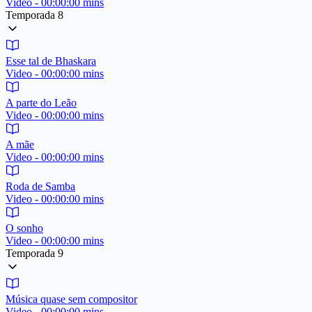
Video - 00:00:00 mins
Temporada 8
Esse tal de Bhaskara
Video - 00:00:00 mins
A parte do Leão
Video - 00:00:00 mins
A mãe
Video - 00:00:00 mins
Roda de Samba
Video - 00:00:00 mins
O sonho
Video - 00:00:00 mins
Temporada 9
Música quase sem compositor
Video - 00:00:00 mins