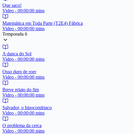
Que saco!
Video - 00:00:00 mins
Matemática em Toda Parte (T2E4) Fábrica
Video - 00:00:00 mins
Temporada 6
A dança do Sol
Video - 00:00:00 mins
Osso duro de roer
Video - 00:00:00 mins
Breve relato do fim
Video - 00:00:00 mins
Salvador, o hipocondriaco
Video - 00:00:00 mins
O problema da cerca
Video - 00:00:00 mins