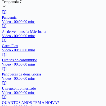
Temporada 7
Pandemia
Video - 00:00:00 mins
As desventuras da Mãe Joana
Video - 00:00:00 mins
Carro Flex
Video - 00:00:00 mins
Direitos do consumidor
Video - 00:00:00 mins
Panquecas da dona Glória
Video - 00:00:00 mins
Um encontro inusitado
Video - 00:00:00 mins
QUANTOS ANOS TEM A NOIVA?