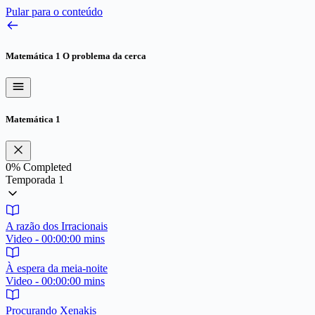
Pular para o conteúdo
Matemática 1
O problema da cerca
Matemática 1
0%
Completed
Temporada 1
A razão dos Irracionais
Video - 00:00:00 mins
À espera da meia-noite
Video - 00:00:00 mins
Procurando Xenakis