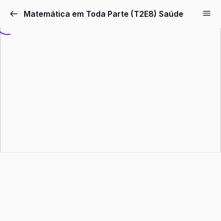
Pular
Matemática em Toda Parte (T2E8) Saúde
para
o
conteúdo