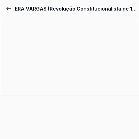
Pular
ERA VARGAS (Revolução Constitucionalista de 1932) #2
para
o
conteúdo