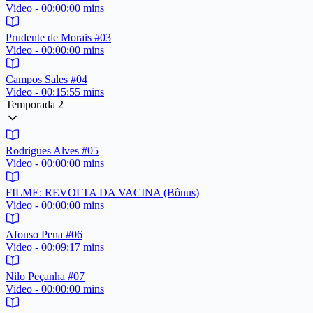
Video - 00:00:00 mins
Prudente de Morais #03
Video - 00:00:00 mins
Campos Sales #04
Video - 00:15:55 mins
Temporada 2
Rodrigues Alves #05
Video - 00:00:00 mins
FILME: REVOLTA DA VACINA (Bônus)
Video - 00:00:00 mins
Afonso Pena #06
Video - 00:09:17 mins
Nilo Peçanha #07
Video - 00:00:00 mins