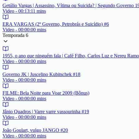
Getúlio Vargas | Assassino, Vítima ou Suicida? | Segundo Governo 
Video - 00:13:11 mins
ERA VARGAS (2º Governo, Petrobrás e Suicídio) #6
Video - 00:00:00 mins
Temporada 6
1955, o ano que ninguém fala | Café Filho, Carlos Luz e Nereu Ram
Video - 00:00:00 mins
Governo JK | Juscelino Kubitschek #18
Video - 00:00:00 mins
FILME: Bela Noite para Voar 2009 (Bônus)
Video - 00:00:00 mins
Jânio Quadros | Varre varre vassourinha #19
Video - 00:00:00 mins
João Goulart, vulgo JANGO #20
Video - 00:00:00 mins