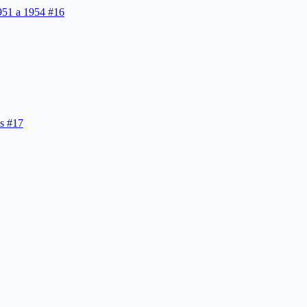
1951 a 1954 #16
os #17