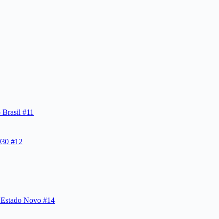
 Brasil #11
1930 #12
| Estado Novo #14