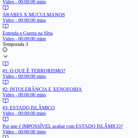
Video - 00:00:00 mins
ÁRABES X MUÇULMANOS
Video - 00:00:00 mins
Entenda a Guerra na Síria
Video - 00:00:00 mins
Temporada 3
#1: O QUE É TERRORISMO?
Video - 00:00:00 mins
#2: INTOLERÂNCIA E XENOFOBIA
Video - 00:00:00 mins
#3: ESTADO ISLÂMICO
Video - 00:00:00 mins
Por que é IMPOSSÍVEL acabar com ESTADO ISLÂMICO?
Video - 00:00:00 mins