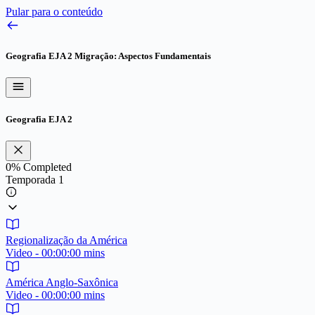
Pular para o conteúdo
Geografia EJA 2
Migração: Aspectos Fundamentais
Geografia EJA 2
0%
Completed
Temporada 1
Regionalização da América
Video - 00:00:00 mins
América Anglo-Saxônica
Video - 00:00:00 mins