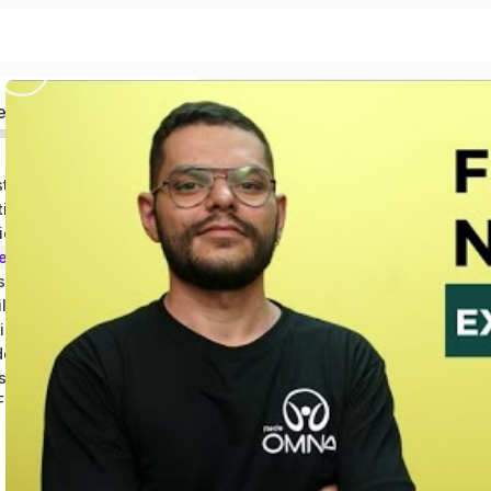
ed
ética, Filosofia da Arte)
ica e Moral)
oética)
Temporada 4 (Fenomenologia e Existencialismo)
colade Frankfurt)
ilosofia Contemporânea)
iolência)
dentidade e gênero)
truturalismo)
ilosofia no Brasil)