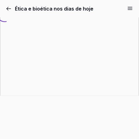
Pular
Ética e bioética nos dias de hoje
para
o
conteúdo