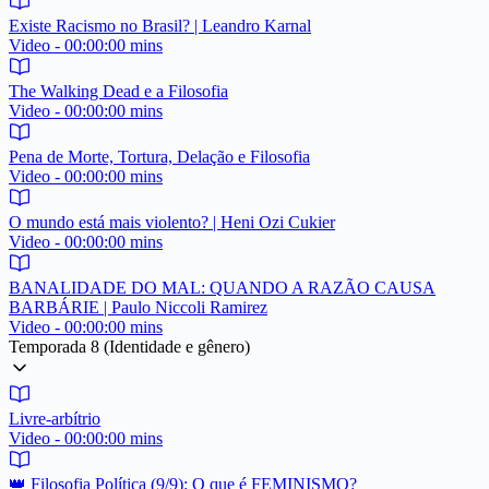
Existe Racismo no Brasil? | Leandro Karnal
Video - 00:00:00 mins
The Walking Dead e a Filosofia
Video - 00:00:00 mins
Pena de Morte, Tortura, Delação e Filosofia
Video - 00:00:00 mins
O mundo está mais violento? | Heni Ozi Cukier
Video - 00:00:00 mins
BANALIDADE DO MAL: QUANDO A RAZÃO CAUSA
BARBÁRIE | Paulo Niccoli Ramirez
Video - 00:00:00 mins
Temporada 8 (Identidade e gênero)
Livre-arbítrio
Video - 00:00:00 mins
👑 Filosofia Política (9/9): O que é FEMINISMO?