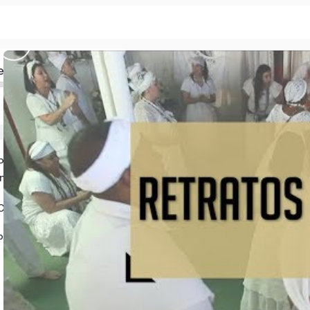
ed
olítica
ntolerância Religiosa
Crimes
Pecados e Virtudes