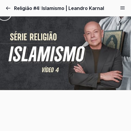
Pular
Religião #4: Islamismo | Leandro Karnal
para
o
conteúdo