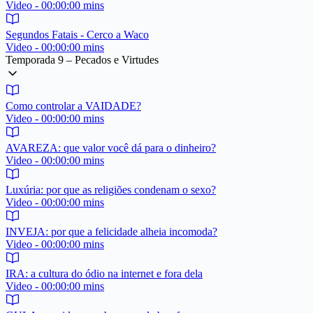
Video - 00:00:00 mins
Segundos Fatais - Cerco a Waco
Video - 00:00:00 mins
Temporada 9 – Pecados e Virtudes
Como controlar a VAIDADE?
Video - 00:00:00 mins
AVAREZA: que valor você dá para o dinheiro?
Video - 00:00:00 mins
Luxúria: por que as religiões condenam o sexo?
Video - 00:00:00 mins
INVEJA: por que a felicidade alheia incomoda?
Video - 00:00:00 mins
IRA: a cultura do ódio na internet e fora dela
Video - 00:00:00 mins