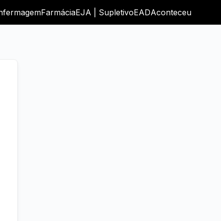
nfermagem
Farmácia
EJA | Supletivo
EAD
Aconteceu