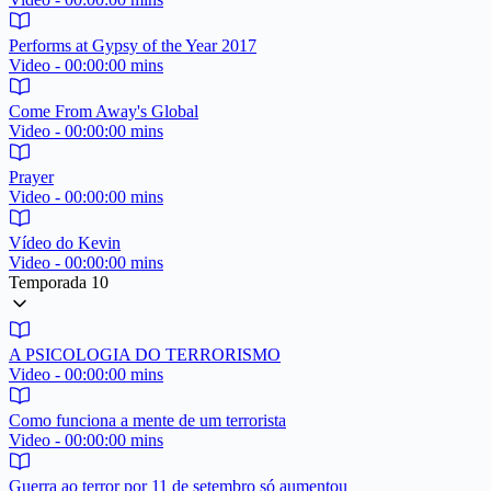
Performs at Gypsy of the Year 2017
Video - 00:00:00 mins
Come From Away's Global
Video - 00:00:00 mins
Prayer
Video - 00:00:00 mins
Vídeo do Kevin
Video - 00:00:00 mins
Temporada 10
A PSICOLOGIA DO TERRORISMO
Video - 00:00:00 mins
Como funciona a mente de um terrorista
Video - 00:00:00 mins
Guerra ao terror por 11 de setembro só aumentou