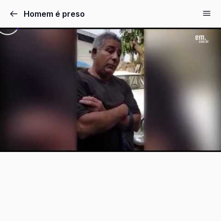
Pular
Homem é preso
para
o
conteúdo