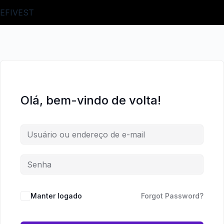
Pular
Pular
EFIVEST
para
para
o
o
conteúdo
conteúdo
Olá, bem-vindo de volta!
Manter logado
Forgot Password?