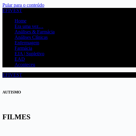
Pular para o conteúdo
EFIVEST
Home
Era uma vez…
Análises & Farmácia
Análises Clínicas
Enfermagem
Farmácia
EJA | Supletivo
EAD
Aconteceu
EFIVEST
AUTISMO
FILMES