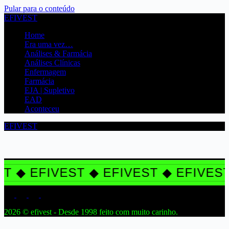
Pular para o conteúdo
EFIVEST
Home
Era uma vez…
Análises & Farmácia
Análises Clínicas
Enfermagem
Farmácia
EJA | Supletivo
EAD
Aconteceu
EFIVEST
T ◆ EFIVEST ◆ EFIVEST ◆ EFIVEST
2026 © efivest - Desde 1998 feito com muito carinho.