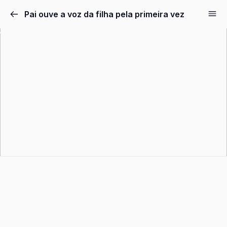
Pular
Pai ouve a voz da filha pela primeira vez
para
o
conteúdo