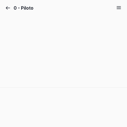
Pular
0 - Piloto
para
o
conteúdo