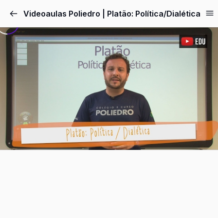
Pular
Videoaulas Poliedro | Platão: Política/Dialética
para
o
conteúdo