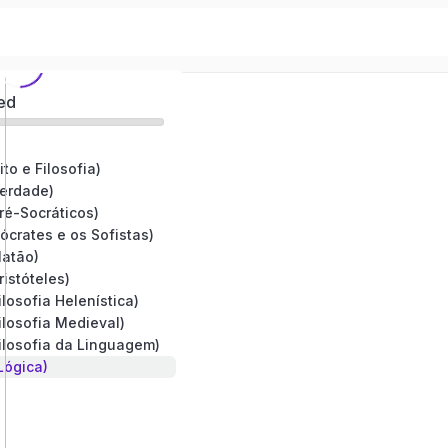
ed
to e Filosofia)
erdade)
ré-Socráticos)
crates e os Sofistas)
latão)
istóteles)
losofia Helenística)
losofia Medieval)
ilosofia da Linguagem)
Lógica)