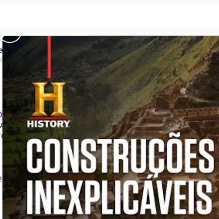
ed
O PASSADO
NASA
TO
!