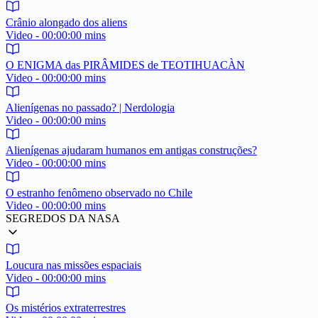
Crânio alongado dos aliens
Video - 00:00:00 mins
O ENIGMA das PIRÂMIDES de TEOTIHUACÀN
Video - 00:00:00 mins
Alienígenas no passado? | Nerdologia
Video - 00:00:00 mins
Alienígenas ajudaram humanos em antigas construções?
Video - 00:00:00 mins
O estranho fenômeno observado no Chile
Video - 00:00:00 mins
SEGREDOS DA NASA
Loucura nas missões espaciais
Video - 00:00:00 mins
Os mistérios extraterrestres