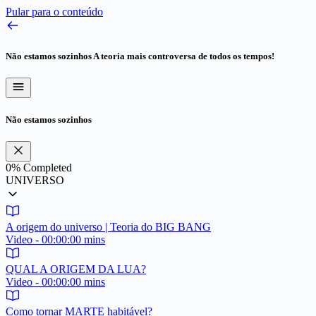
Pular para o conteúdo
Não estamos sozinhos
A teoria mais controversa de todos os tempos!
Não estamos sozinhos
0%
Completed
UNIVERSO
A origem do universo | Teoria do BIG BANG
Video - 00:00:00 mins
QUAL A ORIGEM DA LUA?
Video - 00:00:00 mins
Como tornar MARTE habitável?