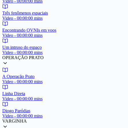
Video - 00:00:00 mins
Três fenômenos espaciais
Video - 00:00:00 mins
Encontrando OVNIs em voos
Video - 00:00:00 mins
Um intruso do espaço
Video - 00:00:00 mins
OPERAÇÃO PRATO
A Operação Prato
Video - 00:00:00 mins
Linha Direta
Video - 00:00:00 mins
Diogo Paródias
Video - 00:00:00 mins
VARGINHA