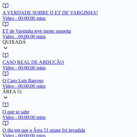
A VERDADE SOBRE O ET DE VARGINHA!
Video - 00:00:00 mins
ET de Varginha teve morte suspeita
Video - 00:00:00 mins
QUIXADÁ
CASO REAL DE ABDUÇÃO
Video - 00:00:00 mins
O Caso Luis Barroso
Video - 00:00:00 mins
ÁREA 51
O que se sabe
Video - 00:00:00 mins
O dia em que a Área 51 quase foi invadida
Video - 00:00:00 mins