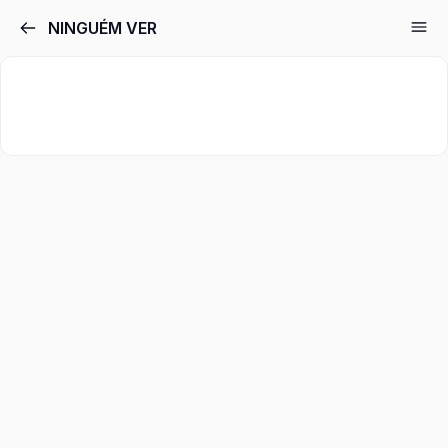
Pular
NINGUÉM VER
para
o
conteúdo