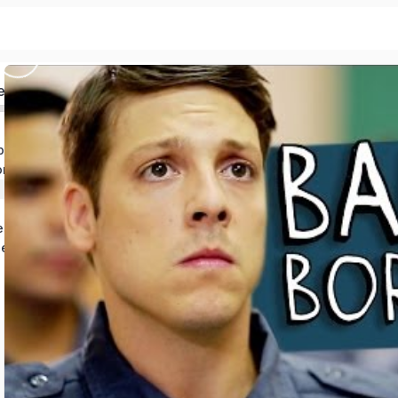
ed
buco
rto Velho
estões…
ie)