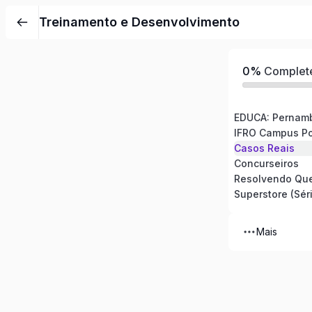
Pular
Treinamento e Desenvolvimento
para
o
conteúdo
0%
Complet
EDUCA: Pernam
IFRO Campus Po
Casos Reais
Concurseiros
Resolvendo Qu
Superstore (Sér
Mais