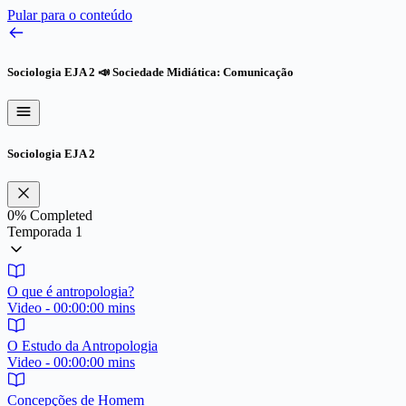
Pular para o conteúdo
Sociologia EJA 2
📣 Sociedade Midiática: Comunicação
Sociologia EJA 2
0%
Completed
Temporada 1
O que é antropologia?
Video - 00:00:00 mins
O Estudo da Antropologia
Video - 00:00:00 mins
Concepções de Homem