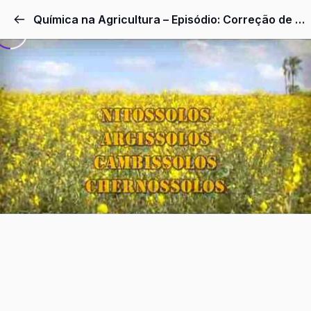
Pular
Química na Agricultura – Episódio: Correção de acidez e adubação
para
o
conteúdo