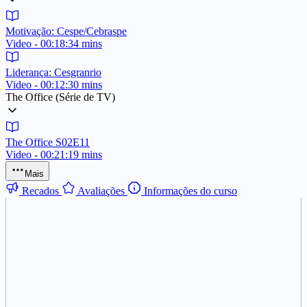
Motivação: Cespe/Cebraspe
Video - 00:18:34 mins
Liderança: Cesgranrio
Video - 00:12:30 mins
The Office (Série de TV)
The Office S02E11
Video - 00:21:19 mins
Mais
Recados
Avaliações
Informações do curso