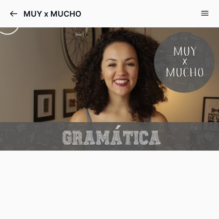
Pular
MUY x MUCHO
para
o
conteúdo