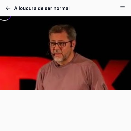
Pular
A loucura de ser normal
para
o
conteúdo