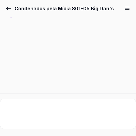
Pular
Condenados pela Mídia S01E05 Big Dan's
para
o
conteúdo