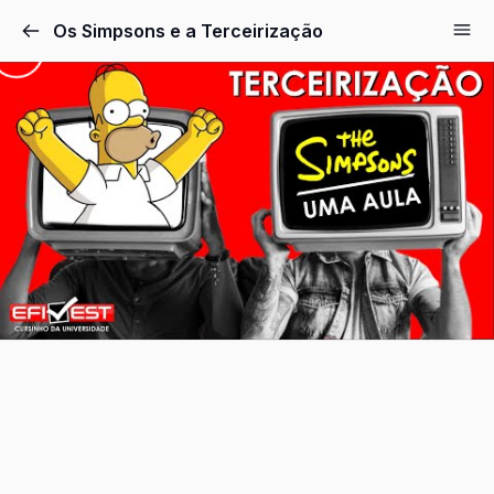
Pular
Os Simpsons e a Terceirização
para
o
conteúdo