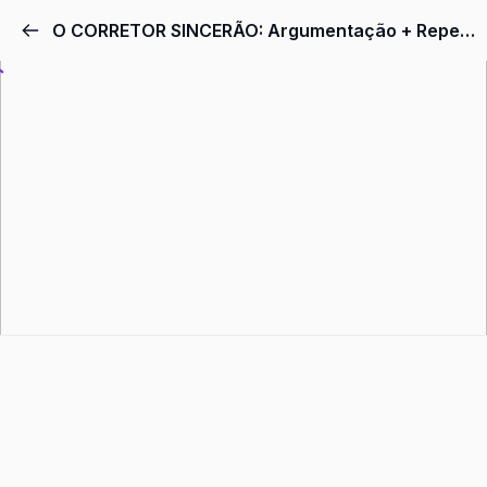
Pular
O CORRETOR SINCERÃO: Argumentação + Repertório
para
o
conteúdo