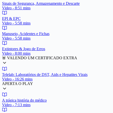
Sinais de Segurança, Armazenamento e Descarte
Video - 8:51 mins
EPI & EPC
Video - 5:58 mins
Manuseio, Acidentes e Fichas
Video - 5:58 mins
Extintores & Jogo de Erros
Video - 8:00 mins
🚨 VALENDO UM CERTIFICADO EXTRA
Telelab: Laboratórios de DST, Aids e Hepatites Virais
Video - 16:26 mins
APERTA O PLAY
A trágica história do médico
Video - 7:13 mins