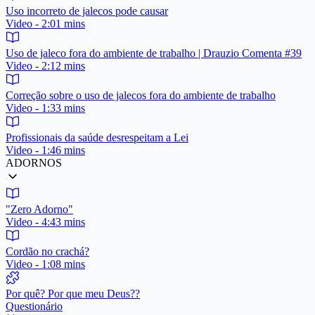
Uso incorreto de jalecos pode causar
Video - 2:01 mins
Uso de jaleco fora do ambiente de trabalho | Drauzio Comenta #39
Video - 2:12 mins
Correção sobre o uso de jalecos fora do ambiente de trabalho
Video - 1:33 mins
Profissionais da saúde desrespeitam a Lei
Video - 1:46 mins
ADORNOS
"Zero Adorno"
Video - 4:43 mins
Cordão no crachá?
Video - 1:08 mins
Por quê? Por que meu Deus??
Questionário