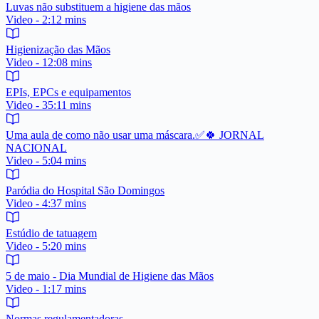
Luvas não substituem a higiene das mãos
Video - 2:12 mins
Higienização das Mãos
Video - 12:08 mins
EPIs, EPCs e equipamentos
Video - 35:11 mins
Uma aula de como não usar uma máscara.✅🍀 JORNAL
NACIONAL
Video - 5:04 mins
Paródia do Hospital São Domingos
Video - 4:37 mins
Estúdio de tatuagem
Video - 5:20 mins
5 de maio - Dia Mundial de Higiene das Mãos
Video - 1:17 mins
Normas regulamentadoras