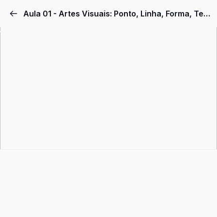
Pular
Aula 01 - Artes Visuais: Ponto, Linha, Forma, Textura, Superfície, Volu...
para
o
conteúdo